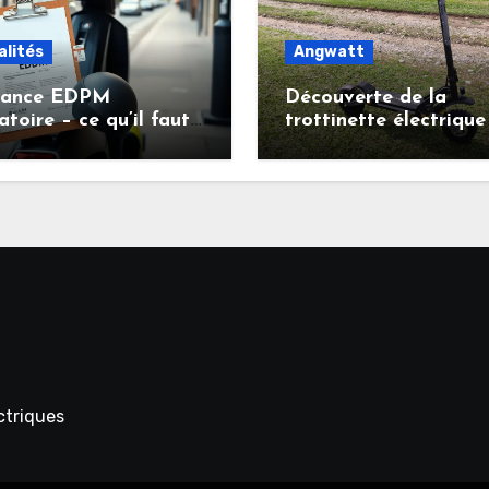
alités
Angwatt
rance EDPM
Découverte de la
atoire – ce qu’il faut
trottinette électrique
r avant de circuler en
ANGWATT CS1 : puiss
inette électrique
autonomie et confort
prix malin
ectriques