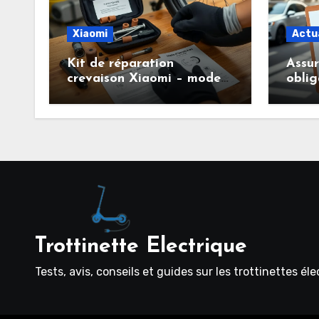
Xiaomi
Actu
Kit de réparation
Assu
crevaison Xiaomi – mode
oblig
d’emploi pour entretenir
savoi
facilement ses pneus
trott
tubeless
Trottinette Electrique
Tests, avis, conseils et guides sur les trottinettes él