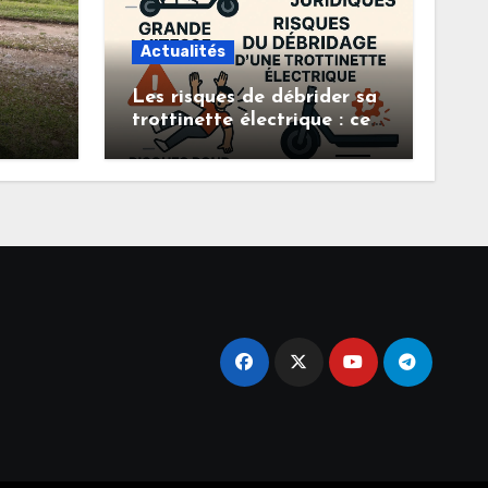
Actualités
Les risques de débrider sa
trottinette électrique : ce
ance,
que vous devez savoir
 à