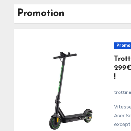
Promotion
Promo
Trott
299€
!
trottin
Vitesse, autonomie, design : la trottinette électrique
Acer Se
except