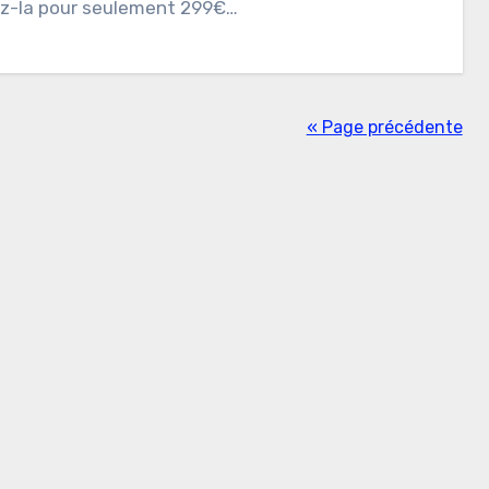
z-la pour seulement 299€…
« Page précédente