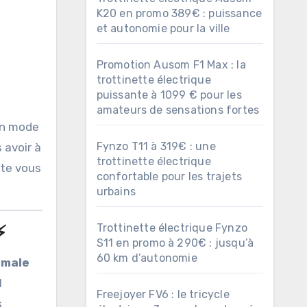
K20 en promo 389€ : puissance
et autonomie pour la ville
Promotion Ausom F1 Max : la
trottinette électrique
puissante à 1099 € pour les
amateurs de sensations fortes
n mode
Fynzo T11 à 319€ : une
 avoir à
trottinette électrique
tte vous
confortable pour les trajets
urbains
Trottinette électrique Fynzo
⚡
S11 en promo à 290€ : jusqu’à
60 km d’autonomie
imale
l
Freejoyer FV6 : le tricycle
s