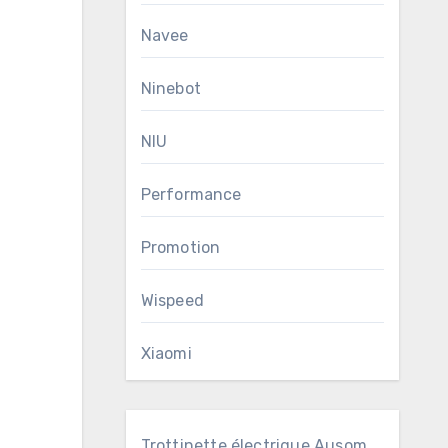
Navee
Ninebot
NIU
Performance
Promotion
Wispeed
Xiaomi
Trottinette électrique Ausom