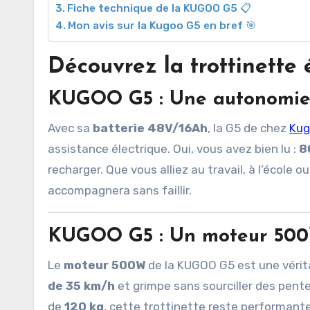
Fiche technique de la KUGOO G5 📋
Mon avis sur la Kugoo G5 en bref 🎯
Découvrez la trottinett
KUGOO G5
:
Une autonomie 
Avec sa
batterie 48V/16Ah
, la G5 de chez
Ku
assistance électrique. Oui, vous avez bien lu :
8
recharger. Que vous alliez au travail, à l’école 
accompagnera sans faillir.
KUGOO G5
:
Un moteur 500
Le
moteur 500W
de la KUGOO G5 est une vérita
de 35 km/h
et grimpe sans sourciller des pente
de
120 kg
, cette trottinette reste performante 