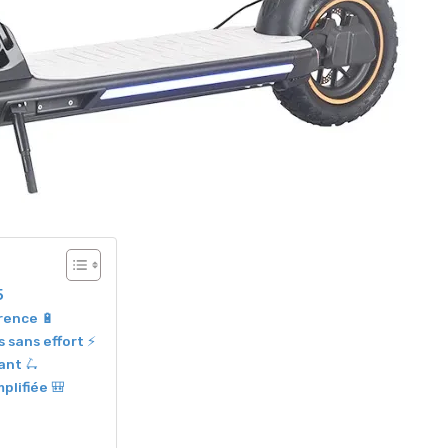
5
rence 🔋
sans effort ⚡
ant 🛴
plifiée 🎒