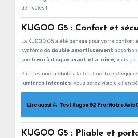
dénivelés !
KUGOO G5
:
Confort et séc
La KUGOO G5 a été pensée pour votre confort e
système de
double amortissement
absorbent
son
frein à disque avant et arrière
, vous ga
Pour les noctambules, la trottinette est équip
lumières latérales
. Vous serez visible et en s
Lire aussi 🛴
Test Kugoo G2 Pro: Notre Avis 
KUGOO G5
:
Pliable et porta