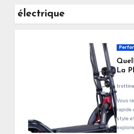
électrique
Perfo
Quell
La P
trottin
Vous recherchez la trottinette électrique la plus
rapide 
style e
explore