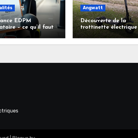
alités
Angwatt
rance EDPM
Découverte de la
atoire – ce qu’il faut
trottinette électrique
r avant de circuler en
ANGWATT CS1 : puiss
inette électrique
autonomie et confort
prix malin
ectriques