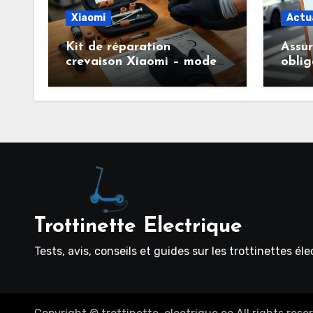
Xiaomi
Actu
Kit de réparation
Assu
crevaison Xiaomi – mode
oblig
d’emploi pour entretenir
savoi
facilement ses pneus
trott
tubeless
Trottinette Electrique
Tests, avis, conseils et guides sur les trottinettes él