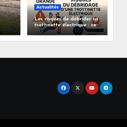
Actualités
Les risques de débrider sa
trottinette électrique : ce
ance,
que vous devez savoir
 à