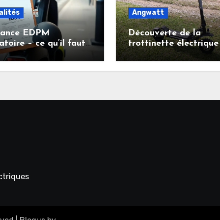
alités
Angwatt
rance EDPM
Découverte de la
atoire – ce qu’il faut
trottinette électrique
r avant de circuler en
ANGWATT CS1 : puiss
inette électrique
autonomie et confort
prix malin
ectriques