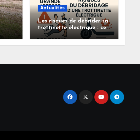
Actualités
Les risques de débrider sa
trottinette électrique : ce
ance,
que vous devez savoir
 à