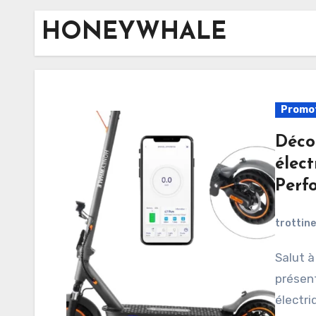
HONEYWHALE
Promo
Décou
élec
Perfo
trottin
Salut à tous ! Aujourd’hui, je suis super excité de vous
présent
électr