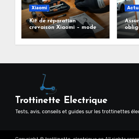
Xiaomi
Actu
Kit de réparation
Assu
crevaison Xiaomi – mode
oblig
d’emploi pour entretenir
savoi
facilement ses pneus
trott
tubeless
Trottinette Electrique
Tests, avis, conseils et guides sur les trottinettes él