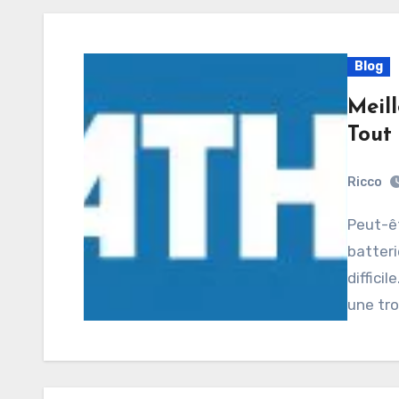
Blog
Meill
Tout
Ricco
Peut-être aimeriez-vous l’idée d’être propulsé par une
batteri
diffici
une tro