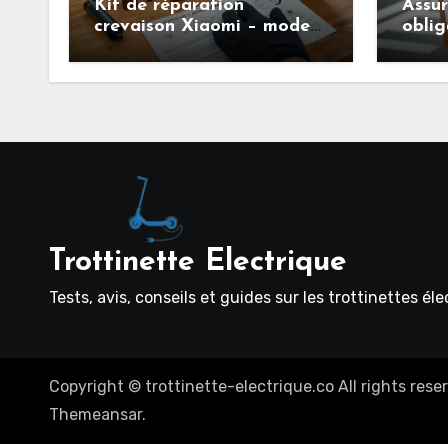
Kit de réparation
Assu
crevaison Xiaomi – mode
oblig
d’emploi pour entretenir
savoi
facilement ses pneus
trott
tubeless
Trottinette Electrique
Tests, avis, conseils et guides sur les trottinettes él
Copyright © trottinette-electrique.co All rights rese
Themeansar
.