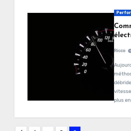
Perfo
Comm
élect
Ricco
Aujourd’hui, nous allons examiner différentes
méthod
débride
vitesse
plus en