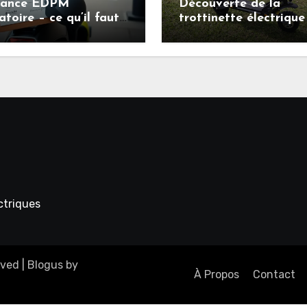
rance EDPM
Découverte de la
atoire – ce qu’il faut
trottinette électrique
r avant de circuler en
ANGWATT CS1 : puiss
inette électrique
autonomie et confort
prix malin
ectriques
rved
|
Blogus
by
À Propos
Contact