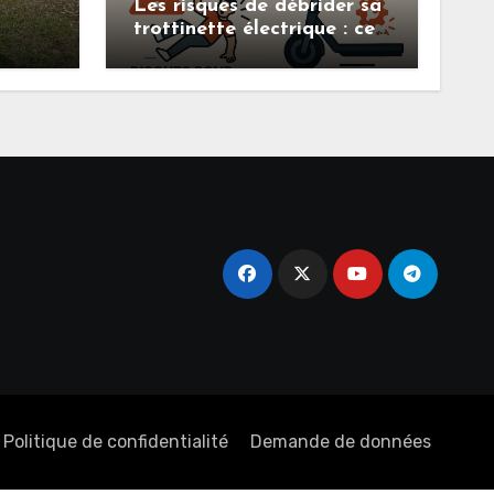
Les risques de débrider sa
trottinette électrique : ce
ance,
que vous devez savoir
 à
Politique de confidentialité
Demande de données