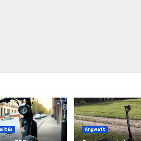
alités
Angwatt