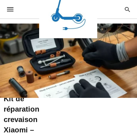
XIAOMI
Kit de
réparation
crevaison
Xiaomi –